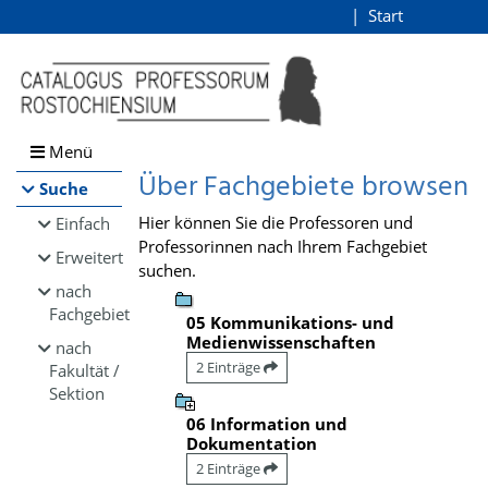
Browsen
Start
Login
direkt zum Inhalt
Menü
Über Fachgebiete browsen
Suche
Hier können Sie die Professoren und
Einfach
Professorinnen nach Ihrem Fachgebiet
Erweitert
suchen.
nach
Fachgebiet
05 Kommunikations- und
Medienwissenschaften
nach
2 Einträge
Fakultät /
Sektion
06 Information und
Dokumentation
2 Einträge