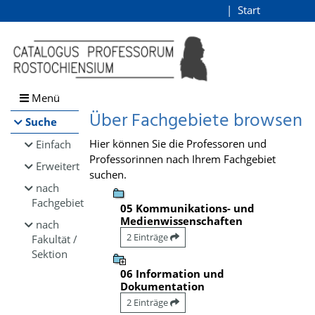
Browsen
Start
Login
direkt zum Inhalt
Menü
Über Fachgebiete browsen
Suche
Hier können Sie die Professoren und
Einfach
Professorinnen nach Ihrem Fachgebiet
Erweitert
suchen.
nach
Fachgebiet
05 Kommunikations- und
Medienwissenschaften
nach
2 Einträge
Fakultät /
Sektion
06 Information und
Dokumentation
2 Einträge