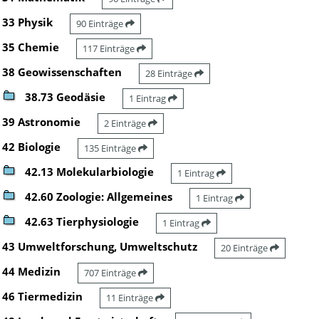
33 Physik
90 Einträge
35 Chemie
117 Einträge
38 Geowissenschaften
28 Einträge
38.73 Geodäsie
1 Eintrag
39 Astronomie
2 Einträge
42 Biologie
135 Einträge
42.13 Molekularbiologie
1 Eintrag
42.60 Zoologie: Allgemeines
1 Eintrag
42.63 Tierphysiologie
1 Eintrag
43 Umweltforschung, Umweltschutz
20 Einträge
44 Medizin
707 Einträge
46 Tiermedizin
11 Einträge