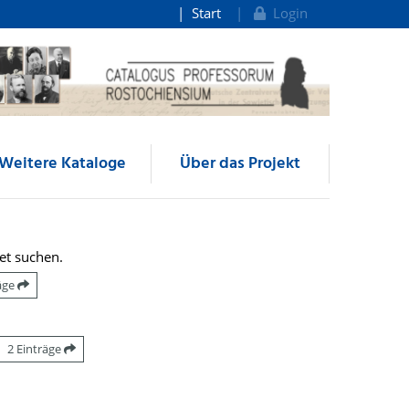
Start
Login
Weitere Kataloge
Über das Projekt
et suchen.
räge
2 Einträge