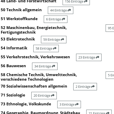
48 Land- und Forstwirtschaft
156 Einträge
50 Technik allgemein
44 Einträge
51 Werkstoffkunde
6 Einträge
52 Maschinenbau, Energietechnik,
95 
Fertigungstechnik
53 Elektrotechnik
59 Einträge
54 Informatik
58 Einträge
55 Verkehrstechnik, Verkehrswesen
23 Einträge
56 Bauwesen
34 Einträge
58 Chemische Technik, Umwelttechnik,
5 E
verschiedene Technologien
70 Sozialwissenschaften allgemein
2 Einträge
71 Soziologie
20 Einträge
73 Ethnologie, Volkskunde
3 Einträge
74 Geographie, Raumordnung, Städtebau
21 Einträge