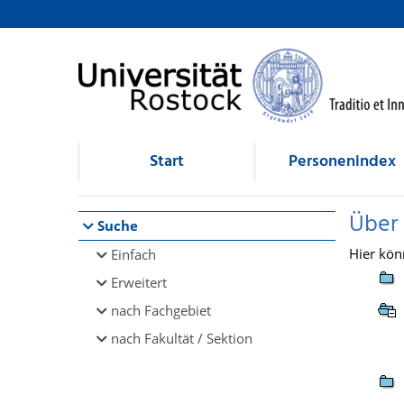
Browsen
direkt zum Inhalt
Start
Personenindex
Über
Suche
Hier kön
Einfach
Erweitert
nach Fachgebiet
nach Fakultät / Sektion