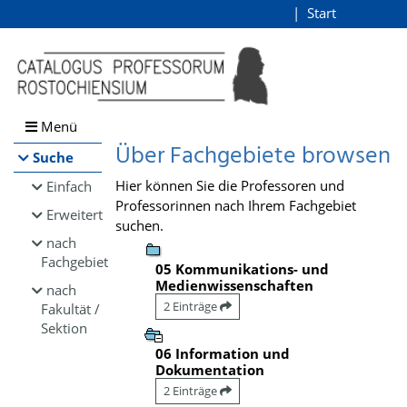
Browsen
Start
Login
direkt zum Inhalt
Menü
Über Fachgebiete browsen
Suche
Hier können Sie die Professoren und
Einfach
Professorinnen nach Ihrem Fachgebiet
Erweitert
suchen.
nach
Fachgebiet
05 Kommunikations- und
Medienwissenschaften
nach
2 Einträge
Fakultät /
Sektion
06 Information und
Dokumentation
2 Einträge