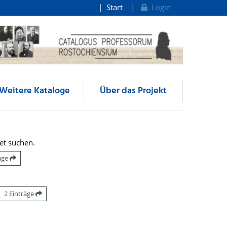
Start
Login
Weitere Kataloge
Über das Projekt
et suchen.
räge
2 Einträge