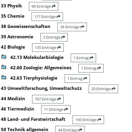
33 Physik
90 Einträge
35 Chemie
117 Einträge
38 Geowissenschaften
28 Einträge
39 Astronomie
2 Einträge
42 Biologie
135 Einträge
42.13 Molekularbiologie
1 Eintrag
42.60 Zoologie: Allgemeines
1 Eintrag
42.63 Tierphysiologie
1 Eintrag
43 Umweltforschung, Umweltschutz
20 Einträge
44 Medizin
707 Einträge
46 Tiermedizin
11 Einträge
48 Land- und Forstwirtschaft
156 Einträge
50 Technik allgemein
44 Einträge