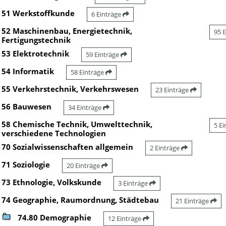
51 Werkstoffkunde
6 Einträge
52 Maschinenbau, Energietechnik,
95 
Fertigungstechnik
53 Elektrotechnik
59 Einträge
54 Informatik
58 Einträge
55 Verkehrstechnik, Verkehrswesen
23 Einträge
56 Bauwesen
34 Einträge
58 Chemische Technik, Umwelttechnik,
5 E
verschiedene Technologien
70 Sozialwissenschaften allgemein
2 Einträge
71 Soziologie
20 Einträge
73 Ethnologie, Volkskunde
3 Einträge
74 Geographie, Raumordnung, Städtebau
21 Einträge
74.80 Demographie
12 Einträge