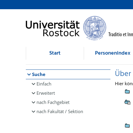
Browsen
direkt zum Inhalt
Start
Personenindex
Über
Suche
Hier kön
Einfach
Erweitert
nach Fachgebiet
nach Fakultät / Sektion