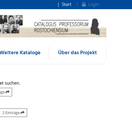
Start
Login
Weitere Kataloge
Über das Projekt
et suchen.
räge
2 Einträge