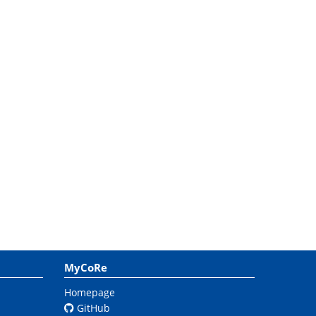
MyCoRe
Homepage
GitHub