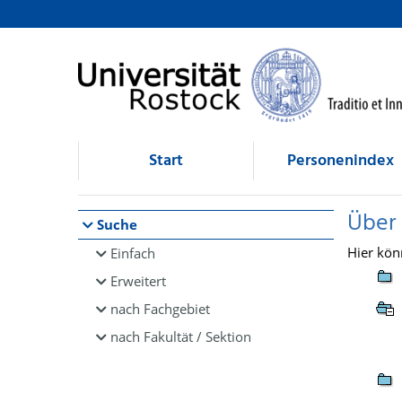
Browsen
direkt zum Inhalt
Start
Personenindex
Über
Suche
Hier kön
Einfach
Erweitert
nach Fachgebiet
nach Fakultät / Sektion