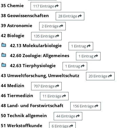
35 Chemie
117 Einträge
38 Geowissenschaften
28 Einträge
39 Astronomie
2 Einträge
42 Biologie
135 Einträge
42.13 Molekularbiologie
1 Eintrag
42.60 Zoologie: Allgemeines
1 Eintrag
42.63 Tierphysiologie
1 Eintrag
43 Umweltforschung, Umweltschutz
20 Einträge
44 Medizin
707 Einträge
46 Tiermedizin
11 Einträge
48 Land- und Forstwirtschaft
156 Einträge
50 Technik allgemein
44 Einträge
51 Werkstoffkunde
6 Einträge