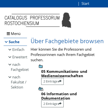
Browsen
Start
Login
direkt zum Inhalt
Menü
Über Fachgebiete browsen
Suche
Hier können Sie die Professoren und
Einfach
Professorinnen nach Ihrem Fachgebiet
Erweitert
suchen.
nach
Fachgebiet
05 Kommunikations- und
Medienwissenschaften
nach
2 Einträge
Fakultät /
Sektion
06 Information und
Dokumentation
2 Einträge