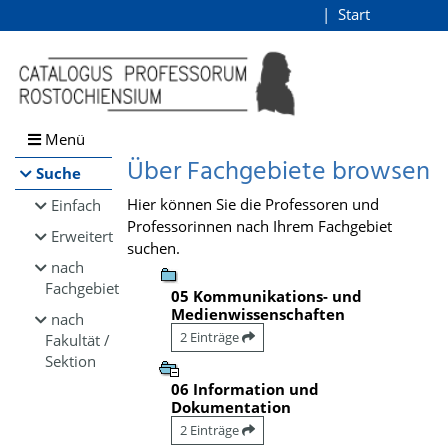
Browsen
Start
Login
direkt zum Inhalt
Menü
Über Fachgebiete browsen
Suche
Hier können Sie die Professoren und
Einfach
Professorinnen nach Ihrem Fachgebiet
Erweitert
suchen.
nach
Fachgebiet
05 Kommunikations- und
Medienwissenschaften
nach
2 Einträge
Fakultät /
Sektion
06 Information und
Dokumentation
2 Einträge