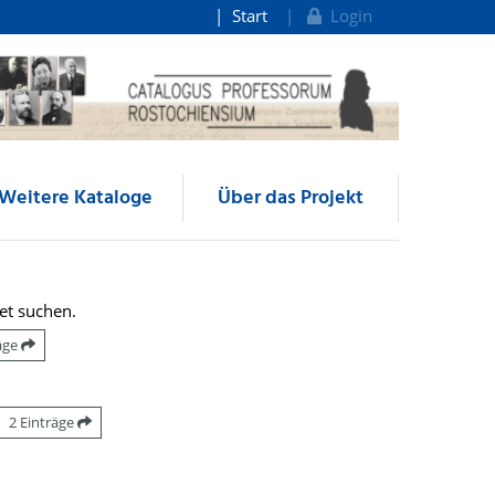
Start
Login
Weitere Kataloge
Über das Projekt
et suchen.
räge
2 Einträge