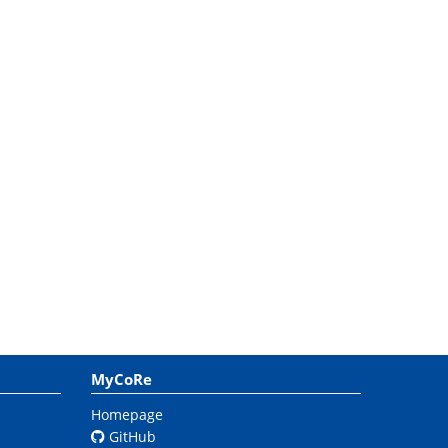
MyCoRe
Homepage
GitHub