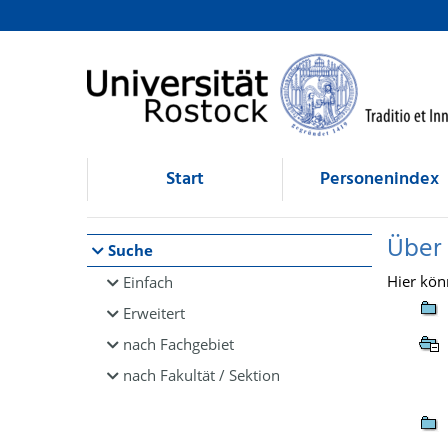
Browsen
direkt zum Inhalt
Start
Personenindex
Über
Suche
Hier kön
Einfach
Erweitert
nach Fachgebiet
nach Fakultät / Sektion