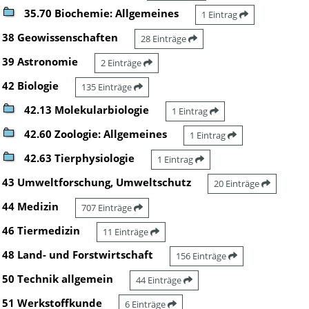
35.70 Biochemie: Allgemeines
1 Eintrag
38 Geowissenschaften
28 Einträge
39 Astronomie
2 Einträge
42 Biologie
135 Einträge
42.13 Molekularbiologie
1 Eintrag
42.60 Zoologie: Allgemeines
1 Eintrag
42.63 Tierphysiologie
1 Eintrag
43 Umweltforschung, Umweltschutz
20 Einträge
44 Medizin
707 Einträge
46 Tiermedizin
11 Einträge
48 Land- und Forstwirtschaft
156 Einträge
50 Technik allgemein
44 Einträge
51 Werkstoffkunde
6 Einträge