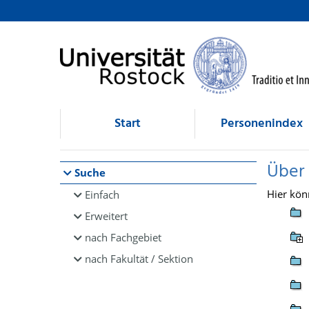
Browsen
direkt zum Inhalt
Start
Personenindex
Über
Suche
Hier kön
Einfach
Erweitert
nach Fachgebiet
nach Fakultät / Sektion