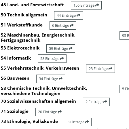
48 Land- und Forstwirtschaft
156 Einträge
50 Technik allgemein
44 Einträge
51 Werkstoffkunde
6 Einträge
52 Maschinenbau, Energietechnik,
95 
Fertigungstechnik
53 Elektrotechnik
59 Einträge
54 Informatik
58 Einträge
55 Verkehrstechnik, Verkehrswesen
23 Einträge
56 Bauwesen
34 Einträge
58 Chemische Technik, Umwelttechnik,
5 E
verschiedene Technologien
70 Sozialwissenschaften allgemein
2 Einträge
71 Soziologie
20 Einträge
73 Ethnologie, Volkskunde
3 Einträge