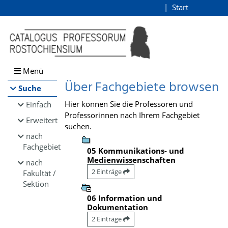
Browsen
Start
Login
direkt zum Inhalt
Menü
Über Fachgebiete browsen
Suche
Hier können Sie die Professoren und
Einfach
Professorinnen nach Ihrem Fachgebiet
Erweitert
suchen.
nach
Fachgebiet
05 Kommunikations- und
Medienwissenschaften
nach
2 Einträge
Fakultät /
Sektion
06 Information und
Dokumentation
2 Einträge