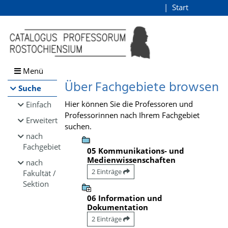
Browsen
Start
Login
direkt zum Inhalt
Menü
Über Fachgebiete browsen
Suche
Hier können Sie die Professoren und
Einfach
Professorinnen nach Ihrem Fachgebiet
Erweitert
suchen.
nach
Fachgebiet
05 Kommunikations- und
Medienwissenschaften
nach
2 Einträge
Fakultät /
Sektion
06 Information und
Dokumentation
2 Einträge