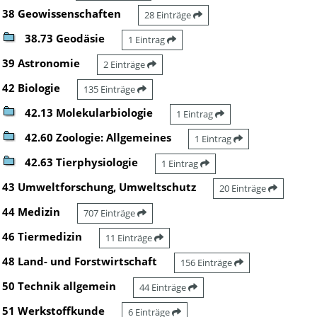
38 Geowissenschaften
28 Einträge
38.73 Geodäsie
1 Eintrag
39 Astronomie
2 Einträge
42 Biologie
135 Einträge
42.13 Molekularbiologie
1 Eintrag
42.60 Zoologie: Allgemeines
1 Eintrag
42.63 Tierphysiologie
1 Eintrag
43 Umweltforschung, Umweltschutz
20 Einträge
44 Medizin
707 Einträge
46 Tiermedizin
11 Einträge
48 Land- und Forstwirtschaft
156 Einträge
50 Technik allgemein
44 Einträge
51 Werkstoffkunde
6 Einträge