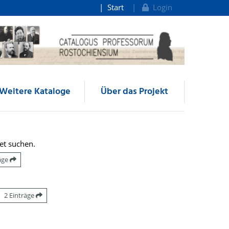
Start
Login
Weitere Kataloge
Über das Projekt
et suchen.
räge
2 Einträge