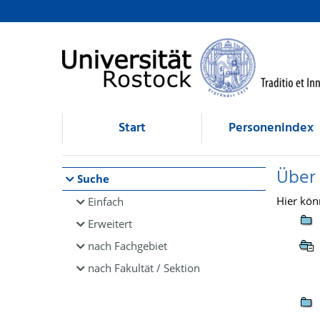
Browsen
direkt zum Inhalt
Start
Personenindex
Über
Suche
Hier kön
Einfach
Erweitert
nach Fachgebiet
nach Fakultät / Sektion