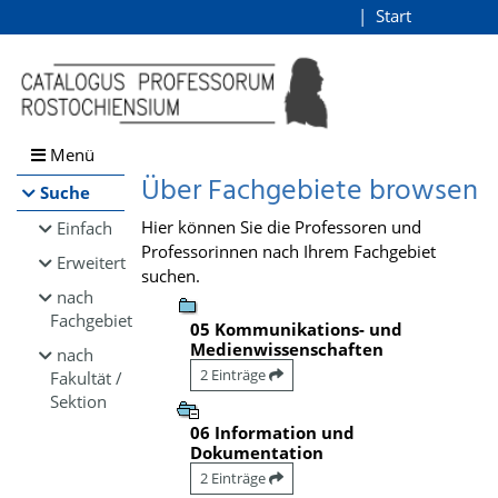
Browsen
Start
Login
direkt zum Inhalt
Menü
Über Fachgebiete browsen
Suche
Hier können Sie die Professoren und
Einfach
Professorinnen nach Ihrem Fachgebiet
Erweitert
suchen.
nach
Fachgebiet
05 Kommunikations- und
Medienwissenschaften
nach
2 Einträge
Fakultät /
Sektion
06 Information und
Dokumentation
2 Einträge