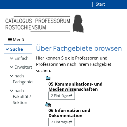
Browsen
Start
Login
direkt zum Inhalt
Menü
Über Fachgebiete browsen
Suche
Hier können Sie die Professoren und
Einfach
Professorinnen nach Ihrem Fachgebiet
Erweitert
suchen.
nach
Fachgebiet
05 Kommunikations- und
Medienwissenschaften
nach
2 Einträge
Fakultät /
Sektion
06 Information und
Dokumentation
2 Einträge