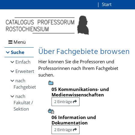
Browsen
Start
Login
direkt zum Inhalt
Menü
Über Fachgebiete browsen
Suche
Hier können Sie die Professoren und
Einfach
Professorinnen nach Ihrem Fachgebiet
Erweitert
suchen.
nach
Fachgebiet
05 Kommunikations- und
Medienwissenschaften
nach
2 Einträge
Fakultät /
Sektion
06 Information und
Dokumentation
2 Einträge