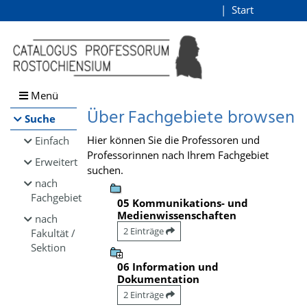
Browsen
Start
Login
direkt zum Inhalt
Menü
Über Fachgebiete browsen
Suche
Hier können Sie die Professoren und
Einfach
Professorinnen nach Ihrem Fachgebiet
Erweitert
suchen.
nach
Fachgebiet
05 Kommunikations- und
Medienwissenschaften
nach
2 Einträge
Fakultät /
Sektion
06 Information und
Dokumentation
2 Einträge