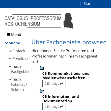
Browsen
Start
Login
direkt zum Inhalt
Menü
Über Fachgebiete browsen
Suche
Hier können Sie die Professoren und
Einfach
Professorinnen nach Ihrem Fachgebiet
Erweitert
suchen.
nach
Fachgebiet
05 Kommunikations- und
Medienwissenschaften
nach
2 Einträge
Fakultät /
Sektion
06 Information und
Dokumentation
2 Einträge