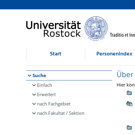
Browsen
direkt zum Inhalt
Start
Personenindex
Über
Suche
Hier kön
Einfach
Erweitert
nach Fachgebiet
nach Fakultät / Sektion