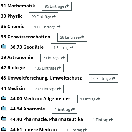
31 Mathematik
96 Einträge
33 Physik
90 Einträge
35 Chemie
117 Einträge
38 Geowissenschaften
28 Einträge
38.73 Geodäsie
1 Eintrag
39 Astronomie
2 Einträge
42 Biologie
135 Einträge
43 Umweltforschung, Umweltschutz
20 Einträge
44 Medizin
707 Einträge
44.00 Medizin: Allgemeines
1 Eintrag
44.34 Anatomie
1 Eintrag
44.40 Pharmazie, Pharmazeutika
1 Eintrag
44.61 Innere Medizin
1 Eintrag