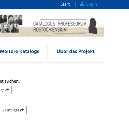
Start
Login
Weitere Kataloge
Über das Projekt
et suchen.
räge
2 Einträge