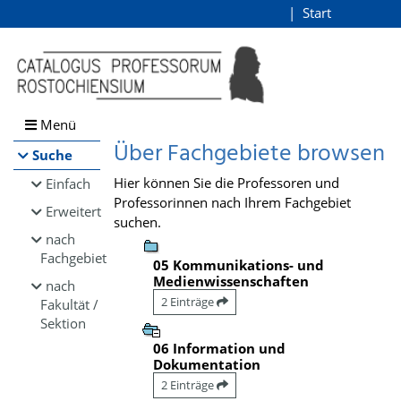
Browsen
Start
Login
direkt zum Inhalt
Menü
Über Fachgebiete browsen
Suche
Hier können Sie die Professoren und
Einfach
Professorinnen nach Ihrem Fachgebiet
Erweitert
suchen.
nach
Fachgebiet
05 Kommunikations- und
Medienwissenschaften
nach
2 Einträge
Fakultät /
Sektion
06 Information und
Dokumentation
2 Einträge