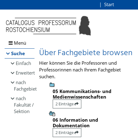
Browsen
Start
Login
direkt zum Inhalt
Menü
Über Fachgebiete browsen
Suche
Hier können Sie die Professoren und
Einfach
Professorinnen nach Ihrem Fachgebiet
Erweitert
suchen.
nach
Fachgebiet
05 Kommunikations- und
Medienwissenschaften
nach
2 Einträge
Fakultät /
Sektion
06 Information und
Dokumentation
2 Einträge