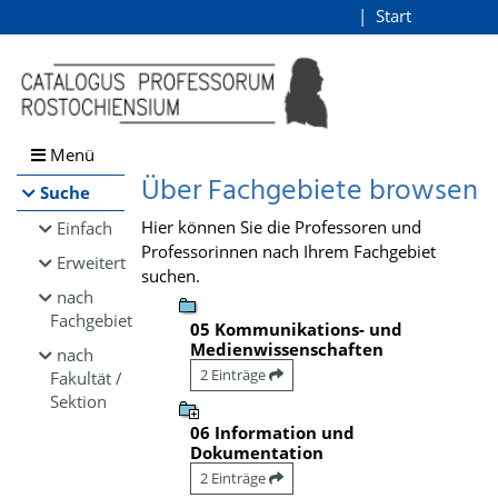
Browsen
Start
Login
direkt zum Inhalt
Menü
Über Fachgebiete browsen
Suche
Hier können Sie die Professoren und
Einfach
Professorinnen nach Ihrem Fachgebiet
Erweitert
suchen.
nach
Fachgebiet
05 Kommunikations- und
Medienwissenschaften
nach
2 Einträge
Fakultät /
Sektion
06 Information und
Dokumentation
2 Einträge