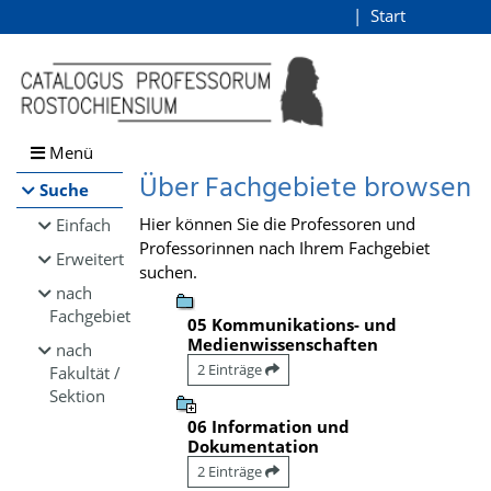
Browsen
Start
Login
direkt zum Inhalt
Menü
Über Fachgebiete browsen
Suche
Hier können Sie die Professoren und
Einfach
Professorinnen nach Ihrem Fachgebiet
Erweitert
suchen.
nach
Fachgebiet
05 Kommunikations- und
Medienwissenschaften
nach
2 Einträge
Fakultät /
Sektion
06 Information und
Dokumentation
2 Einträge