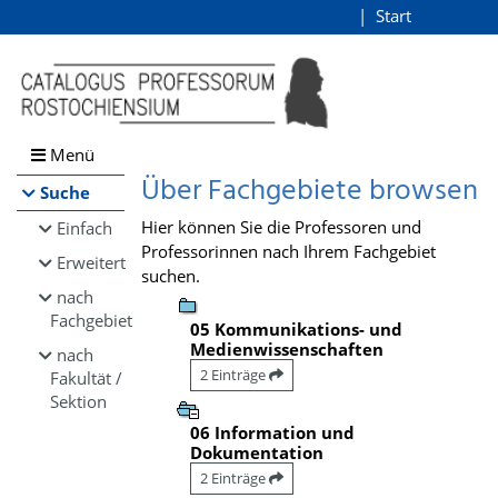
Browsen
Start
Login
direkt zum Inhalt
Menü
Über Fachgebiete browsen
Suche
Hier können Sie die Professoren und
Einfach
Professorinnen nach Ihrem Fachgebiet
Erweitert
suchen.
nach
Fachgebiet
05 Kommunikations- und
Medienwissenschaften
nach
2 Einträge
Fakultät /
Sektion
06 Information und
Dokumentation
2 Einträge