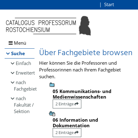
Browsen
Start
Login
direkt zum Inhalt
Menü
Über Fachgebiete browsen
Suche
Hier können Sie die Professoren und
Einfach
Professorinnen nach Ihrem Fachgebiet
Erweitert
suchen.
nach
Fachgebiet
05 Kommunikations- und
Medienwissenschaften
nach
2 Einträge
Fakultät /
Sektion
06 Information und
Dokumentation
2 Einträge