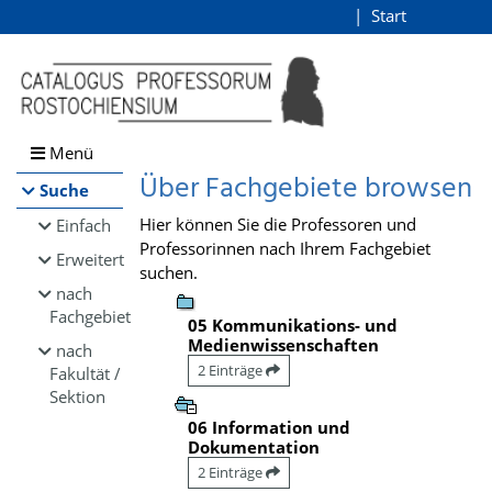
Browsen
Start
Login
direkt zum Inhalt
Menü
Über Fachgebiete browsen
Suche
Hier können Sie die Professoren und
Einfach
Professorinnen nach Ihrem Fachgebiet
Erweitert
suchen.
nach
Fachgebiet
05 Kommunikations- und
Medienwissenschaften
nach
2 Einträge
Fakultät /
Sektion
06 Information und
Dokumentation
2 Einträge