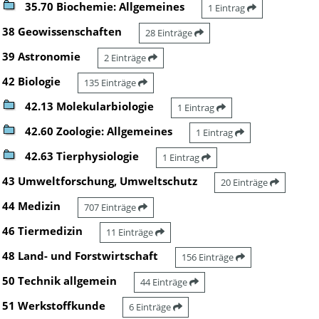
35.70 Biochemie: Allgemeines
1 Eintrag
38 Geowissenschaften
28 Einträge
39 Astronomie
2 Einträge
42 Biologie
135 Einträge
42.13 Molekularbiologie
1 Eintrag
42.60 Zoologie: Allgemeines
1 Eintrag
42.63 Tierphysiologie
1 Eintrag
43 Umweltforschung, Umweltschutz
20 Einträge
44 Medizin
707 Einträge
46 Tiermedizin
11 Einträge
48 Land- und Forstwirtschaft
156 Einträge
50 Technik allgemein
44 Einträge
51 Werkstoffkunde
6 Einträge