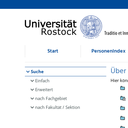
Browsen
direkt zum Inhalt
Start
Personenindex
Über
Suche
Hier kön
Einfach
Erweitert
nach Fachgebiet
nach Fakultät / Sektion