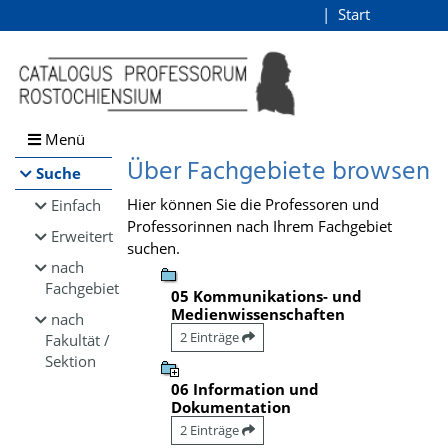
Browsen
Start
Login
direkt zum Inhalt
Menü
Über Fachgebiete browsen
Suche
Hier können Sie die Professoren und
Einfach
Professorinnen nach Ihrem Fachgebiet
Erweitert
suchen.
nach
Fachgebiet
05 Kommunikations- und
Medienwissenschaften
nach
2 Einträge
Fakultät /
Sektion
06 Information und
Dokumentation
2 Einträge