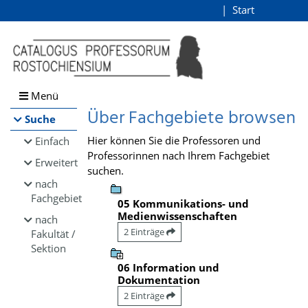
Browsen
Start
Login
direkt zum Inhalt
Menü
Über Fachgebiete browsen
Suche
Hier können Sie die Professoren und
Einfach
Professorinnen nach Ihrem Fachgebiet
Erweitert
suchen.
nach
Fachgebiet
05 Kommunikations- und
Medienwissenschaften
nach
2 Einträge
Fakultät /
Sektion
06 Information und
Dokumentation
2 Einträge