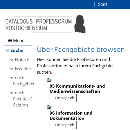
Browsen
Start
Login
direkt zum Inhalt
Menü
Über Fachgebiete browsen
Suche
Hier können Sie die Professoren und
Einfach
Professorinnen nach Ihrem Fachgebiet
Erweitert
suchen.
nach
Fachgebiet
05 Kommunikations- und
Medienwissenschaften
nach
2 Einträge
Fakultät /
Sektion
06 Information und
Dokumentation
2 Einträge