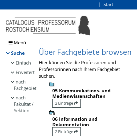
Browsen
Start
Login
direkt zum Inhalt
Menü
Über Fachgebiete browsen
Suche
Hier können Sie die Professoren und
Einfach
Professorinnen nach Ihrem Fachgebiet
Erweitert
suchen.
nach
Fachgebiet
05 Kommunikations- und
Medienwissenschaften
nach
2 Einträge
Fakultät /
Sektion
06 Information und
Dokumentation
2 Einträge