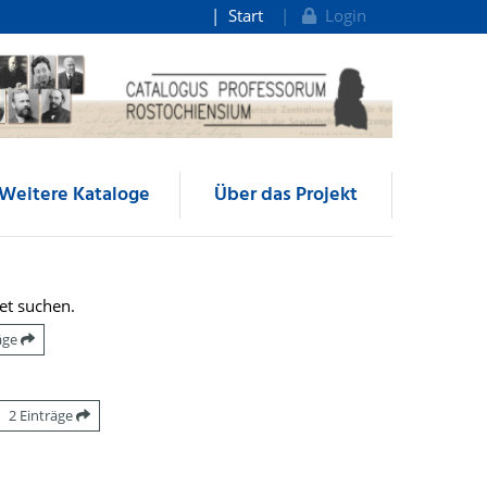
Start
Login
Weitere Kataloge
Über das Projekt
et suchen.
räge
2 Einträge