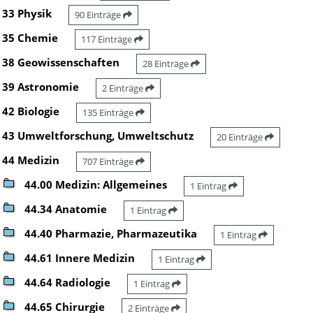
33 Physik
90 Einträge
35 Chemie
117 Einträge
38 Geowissenschaften
28 Einträge
39 Astronomie
2 Einträge
42 Biologie
135 Einträge
43 Umweltforschung, Umweltschutz
20 Einträge
44 Medizin
707 Einträge
44.00 Medizin: Allgemeines
1 Eintrag
44.34 Anatomie
1 Eintrag
44.40 Pharmazie, Pharmazeutika
1 Eintrag
44.61 Innere Medizin
1 Eintrag
44.64 Radiologie
1 Eintrag
44.65 Chirurgie
2 Einträge