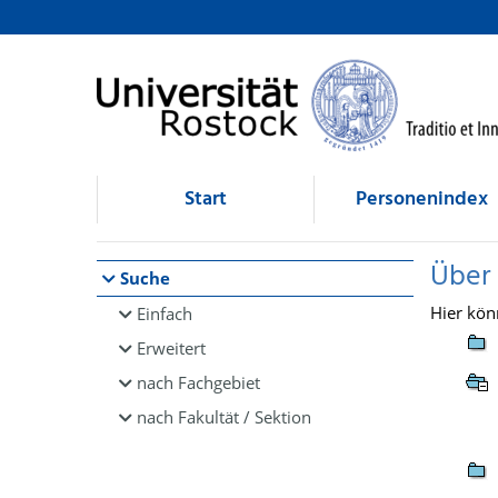
Browsen
direkt zum Inhalt
Start
Personenindex
Über
Suche
Hier kön
Einfach
Erweitert
nach Fachgebiet
nach Fakultät / Sektion