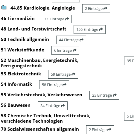
44.85 Kardiologie, Angiologie
2 Einträge
46 Tiermedizin
11 Einträge
48 Land- und Forstwirtschaft
156 Einträge
50 Technik allgemein
44 Einträge
51 Werkstoffkunde
6 Einträge
52 Maschinenbau, Energietechnik,
95 
Fertigungstechnik
53 Elektrotechnik
59 Einträge
54 Informatik
58 Einträge
55 Verkehrstechnik, Verkehrswesen
23 Einträge
56 Bauwesen
34 Einträge
58 Chemische Technik, Umwelttechnik,
5 E
verschiedene Technologien
70 Sozialwissenschaften allgemein
2 Einträge