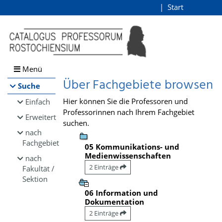
Browsen
Start
Login
direkt zum Inhalt
Menü
Über Fachgebiete browsen
Suche
Hier können Sie die Professoren und
Einfach
Professorinnen nach Ihrem Fachgebiet
Erweitert
suchen.
nach
Fachgebiet
05 Kommunikations- und
Medienwissenschaften
nach
2 Einträge
Fakultät /
Sektion
06 Information und
Dokumentation
2 Einträge