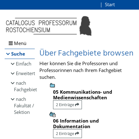
Browsen
Start
Login
direkt zum Inhalt
Menü
Über Fachgebiete browsen
Suche
Hier können Sie die Professoren und
Einfach
Professorinnen nach Ihrem Fachgebiet
Erweitert
suchen.
nach
Fachgebiet
05 Kommunikations- und
Medienwissenschaften
nach
2 Einträge
Fakultät /
Sektion
06 Information und
Dokumentation
2 Einträge