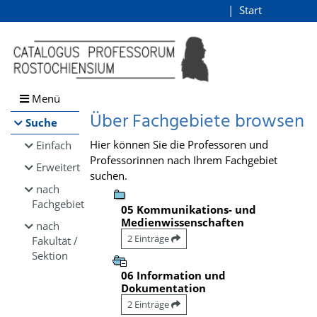
Browsen
Start
Login
direkt zum Inhalt
Menü
Über Fachgebiete browsen
Suche
Hier können Sie die Professoren und
Einfach
Professorinnen nach Ihrem Fachgebiet
Erweitert
suchen.
nach
Fachgebiet
05 Kommunikations- und
Medienwissenschaften
nach
2 Einträge
Fakultät /
Sektion
06 Information und
Dokumentation
2 Einträge