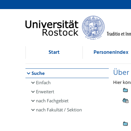
Browsen
direkt zum Inhalt
Start
Personenindex
Über
Suche
Hier kön
Einfach
Erweitert
nach Fachgebiet
nach Fakultät / Sektion