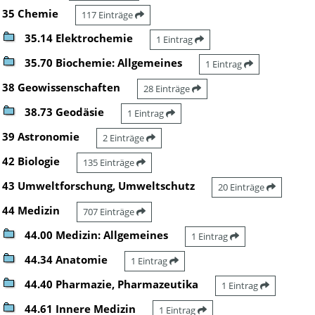
35 Chemie
117 Einträge
35.14 Elektrochemie
1 Eintrag
35.70 Biochemie: Allgemeines
1 Eintrag
38 Geowissenschaften
28 Einträge
38.73 Geodäsie
1 Eintrag
39 Astronomie
2 Einträge
42 Biologie
135 Einträge
43 Umweltforschung, Umweltschutz
20 Einträge
44 Medizin
707 Einträge
44.00 Medizin: Allgemeines
1 Eintrag
44.34 Anatomie
1 Eintrag
44.40 Pharmazie, Pharmazeutika
1 Eintrag
44.61 Innere Medizin
1 Eintrag