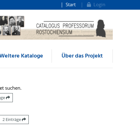
Start
Login
Weitere Kataloge
Über das Projekt
et suchen.
räge
2 Einträge