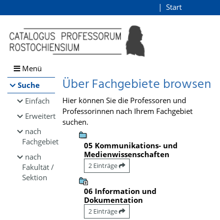
Browsen
Start
Login
direkt zum Inhalt
Menü
Über Fachgebiete browsen
Suche
Hier können Sie die Professoren und
Einfach
Professorinnen nach Ihrem Fachgebiet
Erweitert
suchen.
nach
Fachgebiet
05 Kommunikations- und
Medienwissenschaften
nach
2 Einträge
Fakultät /
Sektion
06 Information und
Dokumentation
2 Einträge