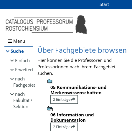
Browsen
Start
Login
direkt zum Inhalt
Menü
Über Fachgebiete browsen
Suche
Hier können Sie die Professoren und
Einfach
Professorinnen nach Ihrem Fachgebiet
Erweitert
suchen.
nach
Fachgebiet
05 Kommunikations- und
Medienwissenschaften
nach
2 Einträge
Fakultät /
Sektion
06 Information und
Dokumentation
2 Einträge