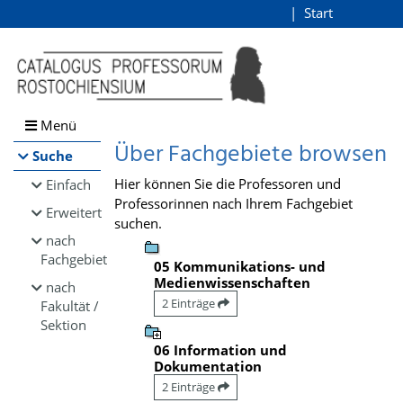
Browsen
Start
Login
direkt zum Inhalt
Menü
Über Fachgebiete browsen
Suche
Hier können Sie die Professoren und
Einfach
Professorinnen nach Ihrem Fachgebiet
Erweitert
suchen.
nach
Fachgebiet
05 Kommunikations- und
Medienwissenschaften
nach
2 Einträge
Fakultät /
Sektion
06 Information und
Dokumentation
2 Einträge