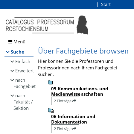
Browsen
Start
Login
direkt zum Inhalt
Menü
Über Fachgebiete browsen
Suche
Hier können Sie die Professoren und
Einfach
Professorinnen nach Ihrem Fachgebiet
Erweitert
suchen.
nach
Fachgebiet
05 Kommunikations- und
Medienwissenschaften
nach
2 Einträge
Fakultät /
Sektion
06 Information und
Dokumentation
2 Einträge