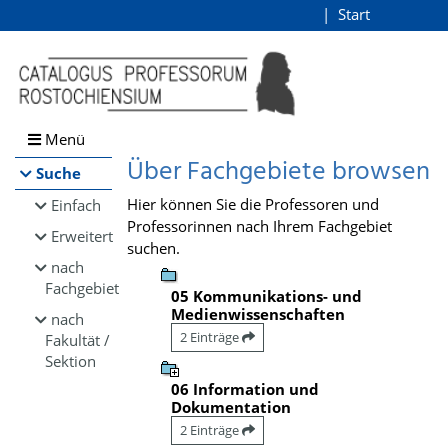
Browsen
Start
Login
direkt zum Inhalt
Menü
Über Fachgebiete browsen
Suche
Hier können Sie die Professoren und
Einfach
Professorinnen nach Ihrem Fachgebiet
Erweitert
suchen.
nach
Fachgebiet
05 Kommunikations- und
Medienwissenschaften
nach
2 Einträge
Fakultät /
Sektion
06 Information und
Dokumentation
2 Einträge