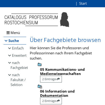
Browsen
Start
Login
direkt zum Inhalt
Menü
Über Fachgebiete browsen
Suche
Hier können Sie die Professoren und
Einfach
Professorinnen nach Ihrem Fachgebiet
Erweitert
suchen.
nach
Fachgebiet
05 Kommunikations- und
Medienwissenschaften
nach
2 Einträge
Fakultät /
Sektion
06 Information und
Dokumentation
2 Einträge