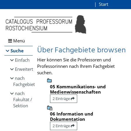
Browsen
Start
Login
direkt zum Inhalt
Menü
Über Fachgebiete browsen
Suche
Hier können Sie die Professoren und
Einfach
Professorinnen nach Ihrem Fachgebiet
Erweitert
suchen.
nach
Fachgebiet
05 Kommunikations- und
Medienwissenschaften
nach
2 Einträge
Fakultät /
Sektion
06 Information und
Dokumentation
2 Einträge