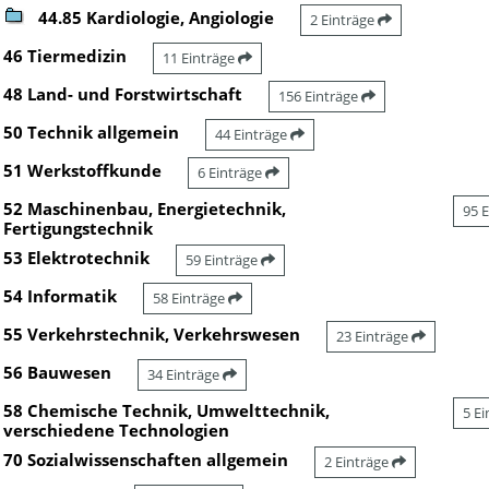
44.85 Kardiologie, Angiologie
2 Einträge
46 Tiermedizin
11 Einträge
48 Land- und Forstwirtschaft
156 Einträge
50 Technik allgemein
44 Einträge
51 Werkstoffkunde
6 Einträge
52 Maschinenbau, Energietechnik,
95 
Fertigungstechnik
53 Elektrotechnik
59 Einträge
54 Informatik
58 Einträge
55 Verkehrstechnik, Verkehrswesen
23 Einträge
56 Bauwesen
34 Einträge
58 Chemische Technik, Umwelttechnik,
5 E
verschiedene Technologien
70 Sozialwissenschaften allgemein
2 Einträge