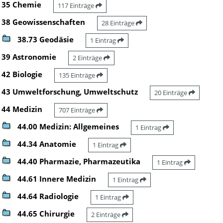
35 Chemie
117 Einträge
38 Geowissenschaften
28 Einträge
38.73 Geodäsie
1 Eintrag
39 Astronomie
2 Einträge
42 Biologie
135 Einträge
43 Umweltforschung, Umweltschutz
20 Einträge
44 Medizin
707 Einträge
44.00 Medizin: Allgemeines
1 Eintrag
44.34 Anatomie
1 Eintrag
44.40 Pharmazie, Pharmazeutika
1 Eintrag
44.61 Innere Medizin
1 Eintrag
44.64 Radiologie
1 Eintrag
44.65 Chirurgie
2 Einträge