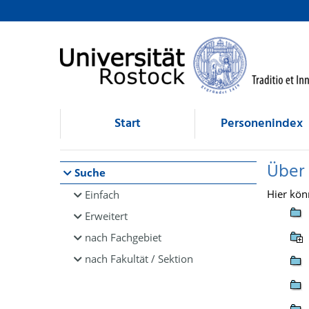
Browsen
direkt zum Inhalt
Start
Personenindex
Über
Suche
Hier kön
Einfach
Erweitert
nach Fachgebiet
nach Fakultät / Sektion