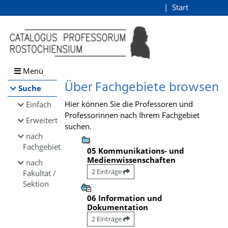
Browsen
Start
Login
direkt zum Inhalt
Menü
Über Fachgebiete browsen
Suche
Hier können Sie die Professoren und
Einfach
Professorinnen nach Ihrem Fachgebiet
Erweitert
suchen.
nach
Fachgebiet
05 Kommunikations- und
Medienwissenschaften
nach
2 Einträge
Fakultät /
Sektion
06 Information und
Dokumentation
2 Einträge