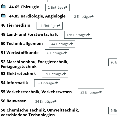
44.65 Chirurgie
2 Einträge
44.85 Kardiologie, Angiologie
2 Einträge
46 Tiermedizin
11 Einträge
48 Land- und Forstwirtschaft
156 Einträge
50 Technik allgemein
44 Einträge
51 Werkstoffkunde
6 Einträge
52 Maschinenbau, Energietechnik,
95 
Fertigungstechnik
53 Elektrotechnik
59 Einträge
54 Informatik
58 Einträge
55 Verkehrstechnik, Verkehrswesen
23 Einträge
56 Bauwesen
34 Einträge
58 Chemische Technik, Umwelttechnik,
5 E
verschiedene Technologien