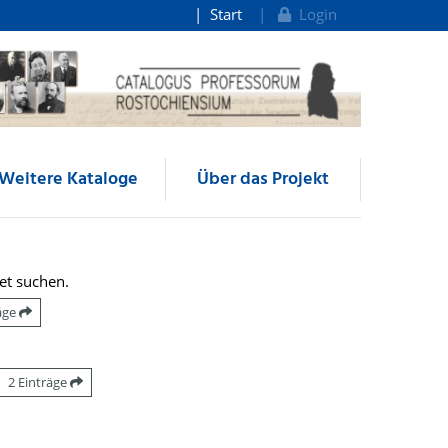
Start
Login
Weitere Kataloge
Über das Projekt
et suchen.
räge
2 Einträge