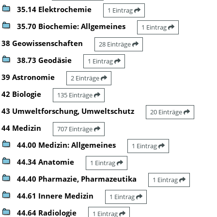
35.14 Elektrochemie
1 Eintrag
35.70 Biochemie: Allgemeines
1 Eintrag
38 Geowissenschaften
28 Einträge
38.73 Geodäsie
1 Eintrag
39 Astronomie
2 Einträge
42 Biologie
135 Einträge
43 Umweltforschung, Umweltschutz
20 Einträge
44 Medizin
707 Einträge
44.00 Medizin: Allgemeines
1 Eintrag
44.34 Anatomie
1 Eintrag
44.40 Pharmazie, Pharmazeutika
1 Eintrag
44.61 Innere Medizin
1 Eintrag
44.64 Radiologie
1 Eintrag