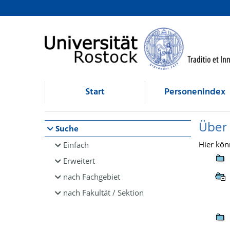
Browsen
direkt zum Inhalt
Start
Personenindex
Über
Suche
Hier kön
Einfach
Erweitert
nach Fachgebiet
nach Fakultät / Sektion