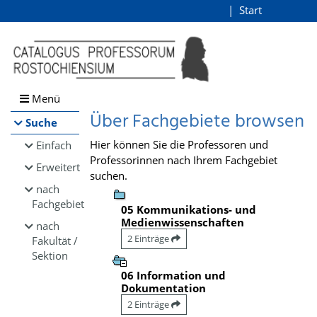
Browsen
Start
Login
direkt zum Inhalt
Menü
Über Fachgebiete browsen
Suche
Hier können Sie die Professoren und
Einfach
Professorinnen nach Ihrem Fachgebiet
Erweitert
suchen.
nach
Fachgebiet
05 Kommunikations- und
Medienwissenschaften
nach
2 Einträge
Fakultät /
Sektion
06 Information und
Dokumentation
2 Einträge