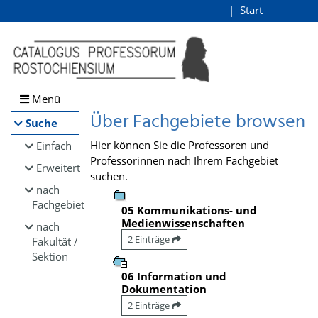
Browsen
Start
Login
direkt zum Inhalt
Menü
Über Fachgebiete browsen
Suche
Hier können Sie die Professoren und
Einfach
Professorinnen nach Ihrem Fachgebiet
Erweitert
suchen.
nach
Fachgebiet
05 Kommunikations- und
Medienwissenschaften
nach
2 Einträge
Fakultät /
Sektion
06 Information und
Dokumentation
2 Einträge