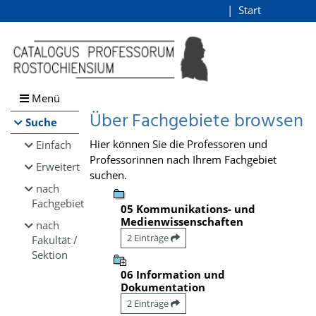
Browsen
Start
Login
direkt zum Inhalt
Menü
Über Fachgebiete browsen
Suche
Hier können Sie die Professoren und
Einfach
Professorinnen nach Ihrem Fachgebiet
Erweitert
suchen.
nach
Fachgebiet
05 Kommunikations- und
Medienwissenschaften
nach
2 Einträge
Fakultät /
Sektion
06 Information und
Dokumentation
2 Einträge