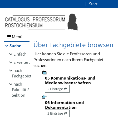
Browsen
Start
Login
direkt zum Inhalt
Menü
Über Fachgebiete browsen
Suche
Hier können Sie die Professoren und
Einfach
Professorinnen nach Ihrem Fachgebiet
Erweitert
suchen.
nach
Fachgebiet
05 Kommunikations- und
Medienwissenschaften
nach
2 Einträge
Fakultät /
Sektion
06 Information und
Dokumentation
2 Einträge